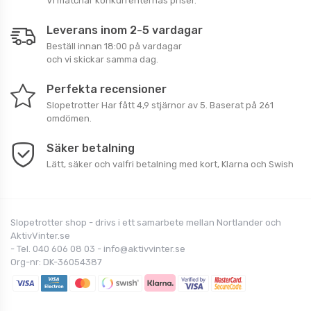
Vi matchar konkurrenternas priser.
Leverans inom 2-5 vardagar
Beställ innan 18:00 på vardagar
och vi skickar samma dag.
Perfekta recensioner
Slopetrotter
Har fått
4,9
stjärnor av
5
. Baserat på
261
omdömen.
Säker betalning
Lätt, säker och valfri betalning med kort, Klarna och Swish
Slopetrotter shop - drivs i ett samarbete mellan Nortlander och
AktivVinter.se
- Tel. 040 606 08 03 - info@aktivvinter.se
Org-nr: DK-36054387