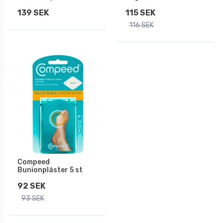
139 SEK
115 SEK
116 SEK
Compeed
Bunionplåster 5 st
92 SEK
93 SEK