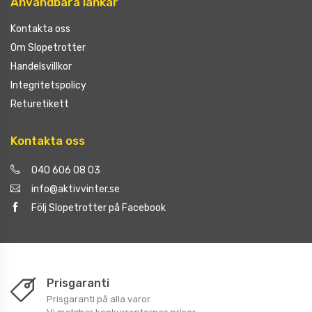
Användbara länkar
Kontakta oss
Om Slopetrotter
Handelsvillkor
Integritetspolicy
Returetikett
Kontakta oss
040 606 08 03
info@aktivvinter.se
Följ Slopetrotter på Facebook
Prisgaranti
Prisgaranti på alla varor.