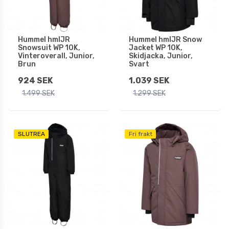
Hummel hmlJR
Hummel hmlJR Snow
Snowsuit WP 10K,
Jacket WP 10K,
Vinteroverall, Junior,
Skidjacka, Junior,
Brun
Svart
924 SEK
1.039 SEK
1.499 SEK
1.299 SEK
SLUTREA
Fri frakt