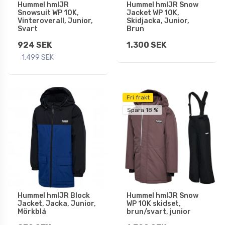
Hummel hmlJR
Hummel hmlJR Snow
Snowsuit WP 10K,
Jacket WP 10K,
Vinteroverall, Junior,
Skidjacka, Junior,
Svart
Brun
924 SEK
1.300 SEK
1.499 SEK
Fri frakt
Spara 18 %
Hummel hmlJR Block
Hummel hmlJR Snow
Jacket, Jacka, Junior,
WP 10K skidset,
Mörkblå
brun/svart, junior