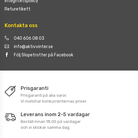
Integritetspolicy
Returetikett
Kontakta oss
040 606 08 03
info@aktivvinter.se
Följ Slopetrotter på Facebook
Prisgaranti
Prisgaranti på alla varor.
Vi matchar konkurrenternas priser.
Leverans inom 2-5 vardagar
Beställ innan 18:00 på vardagar
och vi skickar samma dag.