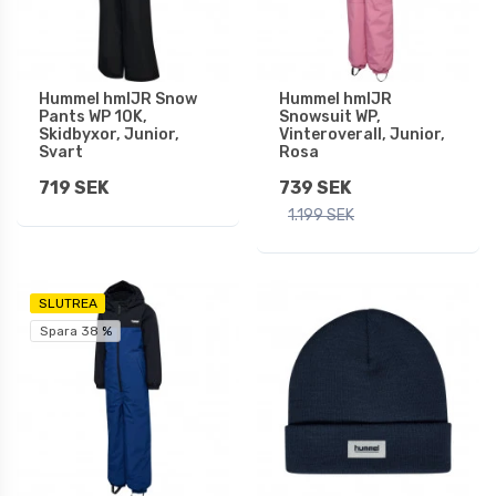
Hummel hmlJR Snow
Hummel hmlJR
Pants WP 10K,
Snowsuit WP,
Skidbyxor, Junior,
Vinteroverall, Junior,
Svart
Rosa
719 SEK
739 SEK
1.199 SEK
SLUTREA
Spara 38 %