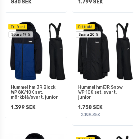
830 SEK
1.799 SEK
Fri frakt
Fri frakt
Spara 19 %
Spara 20 %
Spara 20 %
Hummel hmlJR Block
Hummel hmlJR Snow
WP 8K/10K set,
WP 10K set, svart,
mörkblå/svart, junior
junior
1.399 SEK
1.758 SEK
2.198 SEK