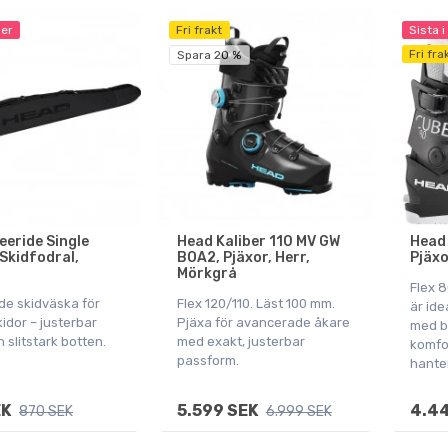
ger
Fri frakt
Sista i
Fri fra
Spara 20 %
eeride Single
Head Kaliber 110 MV GW
Head 
 Skidfodral,
BOA2, Pjäxor, Herr,
Pjäxo
Mörkgrå
Flex 
e skidväska för
Flex 120/110. Läst 100 mm.
är ide
kidor – justerbar
Pjäxa för avancerade åkare
med br
 slitstark botten.
med exakt, justerbar
komfo
passform.
hanter
EK
5.599 SEK
4.44
870 SEK
6.999 SEK