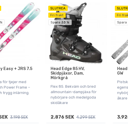
SLUTREA
SLUTR
Fri frakt
Fri fra
 %
Spara 33 %
Spara
y Easy + JRS 7.5
Head Edge 85 HV,
Head 
Skidpjäxor, Dam,
GW
Mörkgrå
 för tjejer med
Pists
Flex 85. Bekväm och bred
ch Power Frame –
egensk
allmountain-dampjäxa för
ch trygg inlärning.
nybör
nybörjare och medelgoda
åkare
skidåkare
SEK
2.876 SEK
3.92
3.198 SEK
4.299 SEK