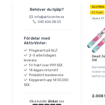
18,5
SLUTREA
Behöver du hjälp?
184cm
Fri frakt
19,5
info@aktivvinter.se
Spara 37
040 606 08 03
20,5
21,5
22,5
Fördelar med
23,5
AktivVinter:
24,5
Prisgaranti på ALLT
25,5
2–5 arbetsdagars
Head Jo
GW
leverans
26,5
Fri frakt över 999 SEK
Barnskida
27,5
14 dagars returrätt
rocker o
28,5
Prisbelönt kundservice
lekfull o
Köpgaranti upp till 50.000
29,5
SEK
30,5
52-55cm
2.008 
56-59cm
Våra kunder
älskar
oss