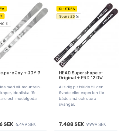
EA
SLUTREA
kt
Fri frakt
Spara 25 %
 40 %
e.pure Joy + JOY 9
HEAD Supershape e-
Original + PRD 12 GW
kida med all-mountain-
Allsidig pistskida till den
aper, idealiska för
övade eller experten för
jare och medelgoda
både små och stora
svängar.
6 SEK
7.488 SEK
6.499 SEK
9.999 SEK