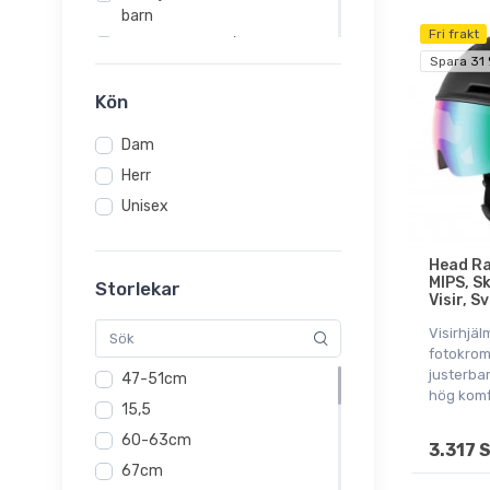
barn
Fri frakt
Skidor för barn / barnskidor
Spara 31
Skidor för dam / damskidor
Kön
Skidor för herr
(Slalomskidor)
Dam
Skidpjäxor för barn
Herr
Skidpjäxor för dam
Unisex
Skidpjäxor för herr
Skidskador, skidträning och
Head Ra
rehabilitering
MIPS, S
Storlekar
Visir, S
Visirhjä
fotokroma
justerbar
47-51cm
hög komf
15,5
60-63cm
3.317 
67cm