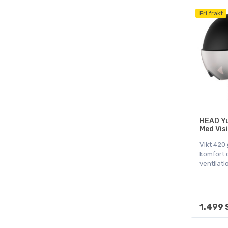
Fri frakt
HEAD Yu
Med Visi
Vikt 420 
komfort 
ventilati
1.499 