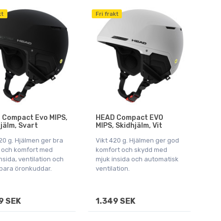
kt
Fri frakt
 Compact Evo MIPS,
HEAD Compact EVO
jälm, Svart
MIPS, Skidhjälm, Vit
20 g. Hjälmen ger bra
Vikt 420 g. Hjälmen ger god
 och komfort med
komfort och skydd med
nsida, ventilation och
mjuk insida och automatisk
bara öronkuddar.
ventilation.
9 SEK
1.349 SEK