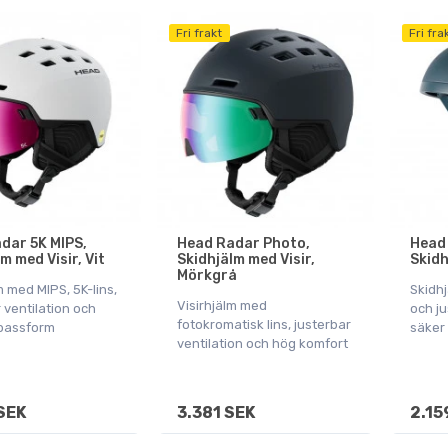
Fri frakt
Fri fra
dar 5K MIPS,
Head Radar Photo,
Head 
m med Visir, Vit
Skidhjälm med Visir,
Skidh
Mörkgrå
m med MIPS, 5K-lins,
Skidh
Visirhjälm med
 ventilation och
och j
fotokromatisk lins, justerbar
passform
säker
ventilation och hög komfort
SEK
3.381 SEK
2.15