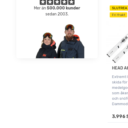
87cm
Mer än
500.000 kunder
SLUTREA
Onesize
sedan 2003.
Fri frakt
HEAD Ab
Extremt l
skida för
medelgo
som åker 
och snöf
Dammode
3.996 