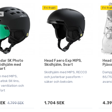
Fri frakt
Fri fra
 %
dar 5K Photo
Head Faero Exp MIPS,
Head 
kidhjälm med
Skidhjälm, Svart
Pjäxo
vart
Skidhjälm med MIPS, RECCO
Dampj
lm med MIPS,
och justerbar passform –
85/75
tisk 5K-lins,
säker och bekväm.
avanc
 ventilation och
ort
SEK
1.704 SEK
4.39
4.799 SEK