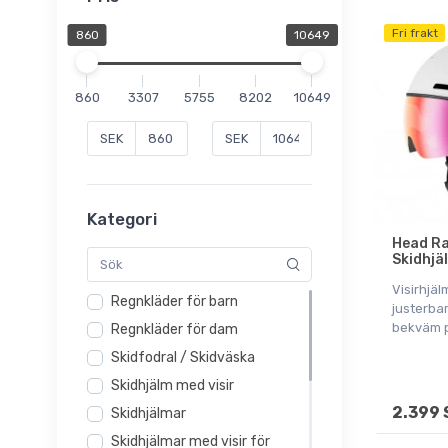
Fri frakt
860
10649
860
3307
5755
8202
10649
SEK
SEK
Kategori
Head Ra
Skidhjäl
Visirhjäl
Regnkläder för barn
justerbar
bekväm 
Regnkläder för dam
Skidfodral / Skidväska
Skidhjälm med visir
2.399 
Skidhjälmar
Skidhjälmar med visir för