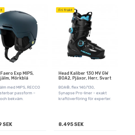
kt
Fri frakt
Faero Exp MIPS,
Head Kaliber 130 MV GW
jälm, Mörkblå
BOA2, Pjäxor, Herr, Svart
jälm med MIPS, RECCO
BOA®, flex 140/130,
usterbar passform –
Synapse Pro-liner – exakt
 och bekväm.
kraftöverföring för experter.
9 SEK
8.495 SEK