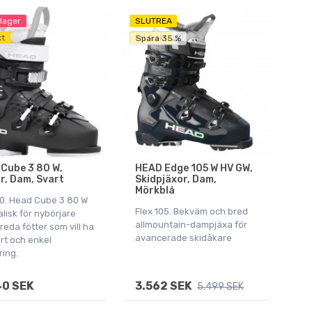
 lager
SLUTREA
kt
Fri frakt
Spara 35 %
Cube 3 80 W,
HEAD Edge 105 W HV GW,
r, Dam, Svart
Skidpjäxor, Dam,
Mörkblå
80. Head Cube 3 80 W
Flex 105. Bekväm och bred
alisk för nybörjare
allmountain-dampjäxa för
eda fötter som vill ha
avancerade skidåkare
rt och enkel
ing.
0 SEK
3.562 SEK
5.499 SEK