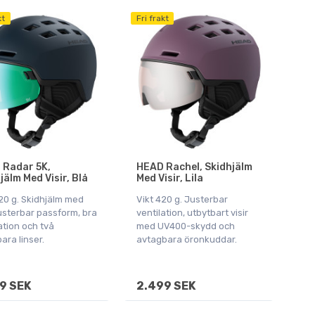
kt
Fri frakt
 Radar 5K,
HEAD Rachel, Skidhjälm
jälm Med Visir, Blå
Med Visir, Lila
20 g. Skidhjälm med
Vikt 420 g. Justerbar
 justerbar passform, bra
ventilation, utbytbart visir
ation och två
med UV400-skydd och
ara linser.
avtagbara öronkuddar.
9 SEK
2.499 SEK