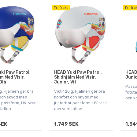
Fri frakt
Fri fra
ki Paw Patrol,
HEAD Yuki Paw Patrol,
HEAD 
m Med Visir,
Skidhjälm Med Visir,
Junio
Blå
Junior, Vit
Passa
g. Hjälmen ger bra
Vikt 420 g. Hjälmen ger bra
fotstä
och skydd med
komfort och skydd med
och k
 passform, UV-visir
justerbar passform, UV-visir
lation.
och ventilation.
SEK
1.749 SEK
1.34