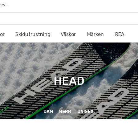
999:-
or
Skidutrustning
Väskor
Märken
REA
HEAD
DAM
HERR
UNISEX