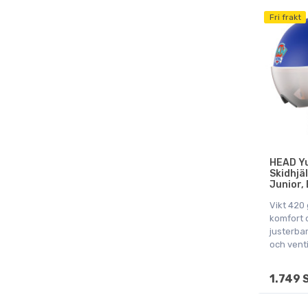
Fri frakt
HEAD Yu
Skidhjäl
Junior, 
Vikt 420 
komfort 
justerbar
och venti
1.749 