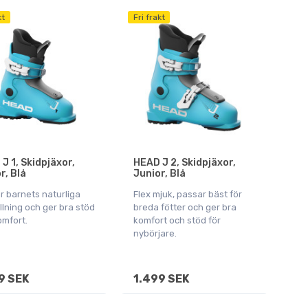
kt
Fri frakt
J 1, Skidpjäxor,
HEAD J 2, Skidpjäxor,
r, Blå
Junior, Blå
r barnets naturliga
Flex mjuk, passar bäst för
llning och ger bra stöd
breda fötter och ger bra
omfort.
komfort och stöd för
nybörjare.
9 SEK
1.499 SEK