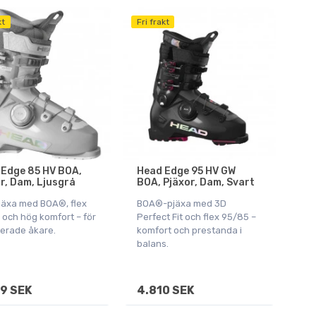
kt
Fri frakt
Edge 85 HV BOA,
Head Edge 95 HV GW
r, Dam, Ljusgrå
BOA, Pjäxor, Dam, Svart
äxa med BOA®, flex
BOA®-pjäxa med 3D
 och hög komfort – för
Perfect Fit och flex 95/85 –
erade åkare.
komfort och prestanda i
balans.
9 SEK
4.810 SEK