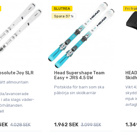
SLUTREA
Fri fra
Fri frakt
Spara 37 %
solute Joy SLR
Head Supershape Team
HEAD
Easy + JRS 4.5 GW
Skidh
ätt allmountain
Pistskida för barn som ska
Vikt 4
påbörja sin skidkarriär
skydd
da/avancerade
mjuk i
i alla slags väder-
avtag
örhållanden.
ll
SEK
1.962 SEK
1.34
4.028 SEK
3.099 SEK