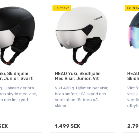
Fri frakt
Fri fra
ki, Skidhjälm
HEAD Yuki, Skidhjälm
HEAD
r, Junior, Svart
Med Visir, Junior, Vit
Skidh
g. Hjälmen ger bra
Vikt 420 g. Hjälmen har visir,
Vikt 5
och skydd med visir,
bra komfort, UV-skydd och
visir,
on och imskydd.
ventilation för barn på
ventil
skidor.
utbytb
SEK
1.499 SEK
2.79