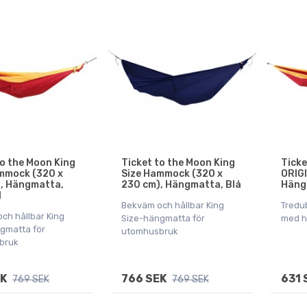
to the Moon King
Ticket to the Moon King
Ticke
mmock (320 x
Size Hammock (320 x
ORIG
, Hängmatta,
230 cm), Hängmatta, Blå
Häng
l
Bekväm och hållbar King
Tredu
ch hållbar King
Size-hängmatta för
med h
gmatta för
utomhusbruk
bruk
EK
766 SEK
631 
769 SEK
769 SEK