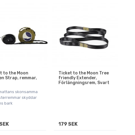
t to the Moon
Ticket to the Moon Tree
n Strap, remmar,
friendly Extender,
t
Förlängningsrem, Svart
mattans skonsamma
sterremmar skyddar
ns bark
SEK
179 SEK