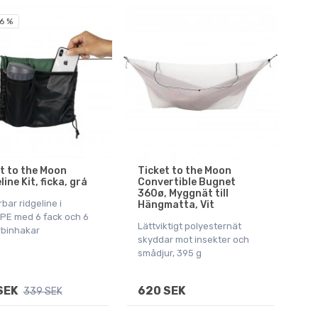
6 %
t to the Moon
Ticket to the Moon
line Kit, ficka, grå
Convertible Bugnet
360ø, Myggnät till
bar ridgeline i
Hängmatta, Vit
E med 6 fack och 6
Lättviktigt polyesternät
rbinhakar
skyddar mot insekter och
smådjur, 395 g
SEK
620 SEK
339 SEK