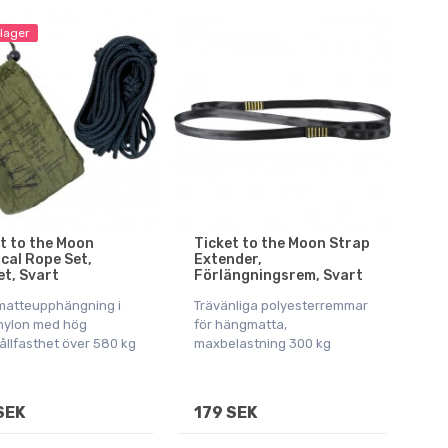
 lager
t to the Moon
Ticket to the Moon Strap
cal Rope Set,
Extender,
t, Svart
Förlängningsrem, Svart
atteupphängning i
Trävänliga polyesterremmar
nylon med hög
för hängmatta,
ållfasthet över 580 kg
maxbelastning 300 kg
SEK
179 SEK