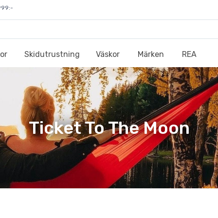
999:-
or
Skidutrustning
Väskor
Märken
REA
Ticket To The Moon