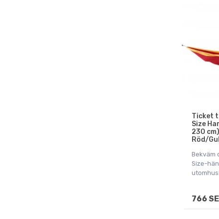
Ticket 
Size Ha
230 cm)
Röd/Gu
Bekväm o
Size-hän
utomhus
766 S