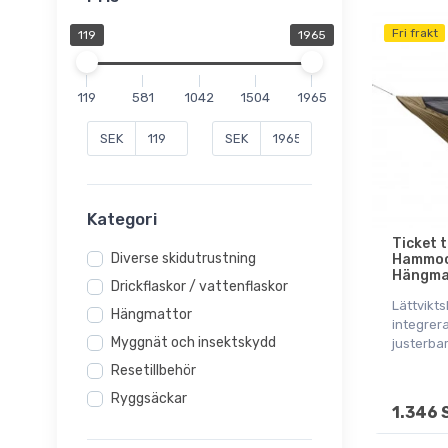
Fri frakt
119
1965
119
581
1042
1504
1965
SEK
SEK
Kategori
Ticket 
Diverse skidutrustning
Hammock
Hängma
Drickflaskor / vattenflaskor
Lättvikt
Hängmattor
integrer
Myggnät och insektskydd
justerbar
Resetillbehör
Ryggsäckar
1.346 