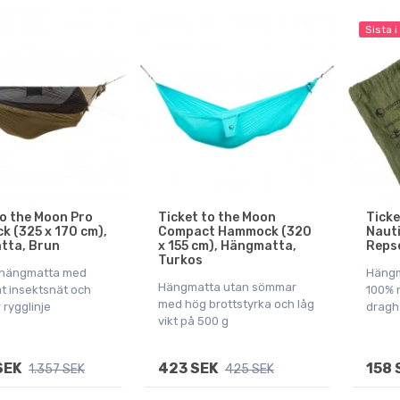
Sista i
to the Moon Pro
Ticket to the Moon
Ticke
 (325 x 170 cm),
Compact Hammock (320
Nauti
tta, Brun
x 155 cm), Hängmatta,
Repse
Turkos
shängmatta med
Hängm
Hängmatta utan sömmar
at insektsnät och
100% 
med hög brottstyrka och låg
 rygglinje
dragh
vikt på 500 g
SEK
423 SEK
158 
1.357 SEK
425 SEK