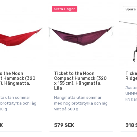
Sista i lager
Spara 
to the Moon
Ticket to the Moon
Ticke
t Hammock (320
Compact Hammock (320
Ridge
m), Hängmatta,
x 155 cm), Hängmatta,
Juster
Lila
UHMWP
ta utan sömmar
Hängmatta utan sömmar
kN ka
brottstyrka och låg
med hög brottstyrka och låg
00 g
vikt på 500 g
K
579 SEK
318 