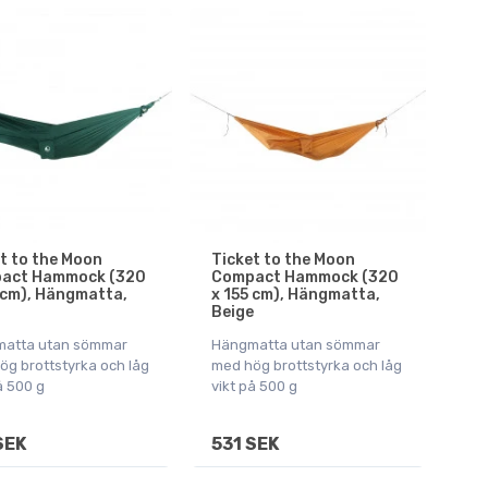
t to the Moon
Ticket to the Moon
act Hammock (320
Compact Hammock (320
 cm), Hängmatta,
x 155 cm), Hängmatta,
Beige
atta utan sömmar
Hängmatta utan sömmar
ög brottstyrka och låg
med hög brottstyrka och låg
å 500 g
vikt på 500 g
SEK
531 SEK