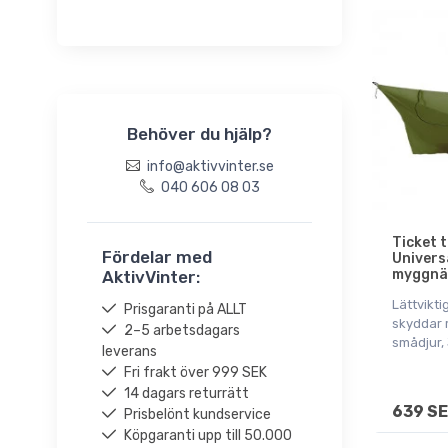
Behöver du hjälp?
info@aktivvinter.se
040 606 08 03
Ticket 
Fördelar med
Univers
myggnät
AktivVinter:
Lättvikti
Prisgaranti på ALLT
skyddar 
2–5 arbetsdagars
smådjur,
leverans
Fri frakt över 999 SEK
14 dagars returrätt
639 S
Prisbelönt kundservice
Köpgaranti upp till 50.000