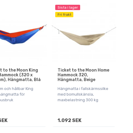
Sista i lager
Fri frakt
t to the Moon King
Ticket to the Moon Home
 Hammock (320 x
Hammock 320,
m), Hängmatta, Blå
Hängmatta, Beige
m och hållbar King
Hängmatta i fallskärmssilke
hängmatta för
med bomullskänsla,
usbruk
maxbelastning 300 kg
SEK
1.092 SEK