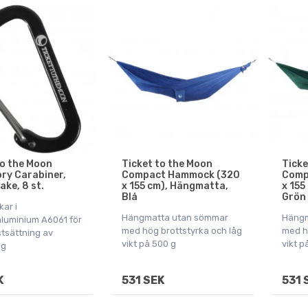
to the Moon
Ticket to the Moon
Ticke
ry Carabiner,
Compact Hammock (320
Comp
ake, 8 st.
x 155 cm), Hängmatta,
x 155
Blå
Grön
kar i
Hängmatta utan sömmar
Hängm
saluminium A6061 för
med hög brottstyrka och låg
med h
stsättning av
vikt på 500 g
vikt p
ng
K
531 SEK
531 