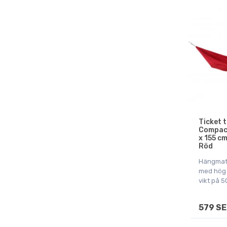
Ticket 
Compac
x 155 c
Röd
Hängmat
med hög 
vikt på 5
579 SE