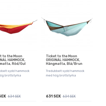
t to the Moon
Ticket to the Moon
INAL HAMMOCK,
ORIGINAL HAMMOCK,
matta, Röd/Gul
Hängmatta, Blå/Brun
bbelt sydd hammock
Tredubbelt sydd hammock
ög brottstyrka
med hög brottstyrka
SEK
631 SEK
634 SEK
634 SEK