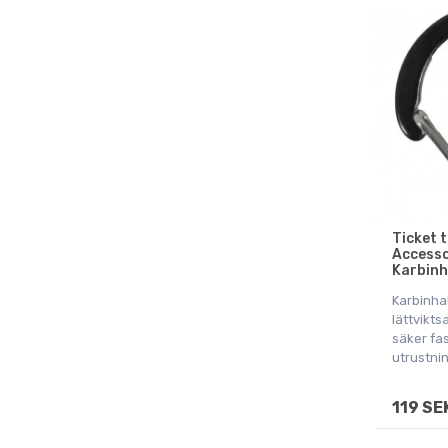
Ticket 
Accesso
Karbinh
Karbinha
lättvikt
säker fa
utrustni
119 SE