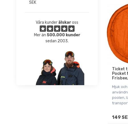
SEK
Våra kunder
älskar
oss
Mer än
500.000 kunder
sedan 2003.
Ticket 
Pocket 
Frisbee
Mjuk och
användni
poolen, l
transpor
149 SE