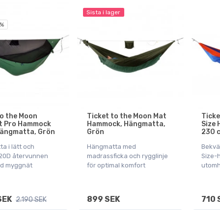
Sista i lager
 %
to the Moon
Ticket to the Moon Mat
Ticke
t Pro Hammock
Hammock, Hängmatta,
Size
ängmatta, Grön
Grön
230 c
a i lätt och
Hängmatta med
Bekvä
k 20D återvunnen
madrassficka och rygglinje
Size-
ed myggnät
för optimal komfort
utomh
SEK
899 SEK
710 
2.190 SEK