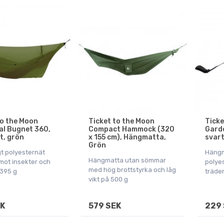
to the Moon
Ticket to the Moon
Ticke
al Bugnet 360,
Compact Hammock (320
Garde
, grön
x 155 cm), Hängmatta,
svar
Grön
gt polyesternät
Häng
Hängmatta utan sömmar
mot insekter och
polye
med hög brottstyrka och låg
 395 g
träde
vikt på 500 g
EK
579 SEK
229 