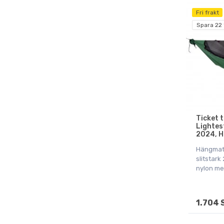
Fri frakt
Spara 22
Ticket 
Lightes
2024, H
Hängmatt
slitstar
nylon m
1.704 