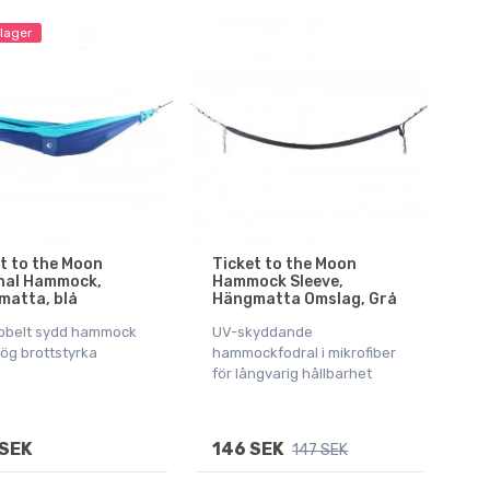
 lager
t to the Moon
Ticket to the Moon
inal Hammock,
Hammock Sleeve,
matta, blå
Hängmatta Omslag, Grå
bbelt sydd hammock
UV-skyddande
ög brottstyrka
hammockfodral i mikrofiber
för långvarig hållbarhet
SEK
146 SEK
147 SEK