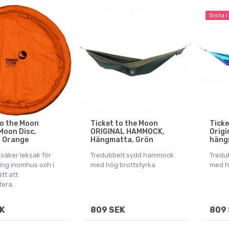
Sista i
to the Moon
Ticket to the Moon
Ticke
Moon Disc,
ORIGINAL HAMMOCK,
Orig
, Orange
Hängmatta, Grön
häng
 säker leksak för
Tredubbelt sydd hammock
Tredu
ng inomhus och i
med hög brottstyrka
med h
ätt att
tera.
K
809 SEK
809 