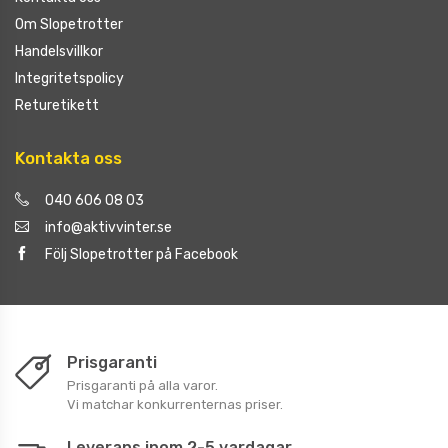
Om Slopetrotter
Handelsvillkor
Integritetspolicy
Returetikett
Kontakta oss
040 606 08 03
info@aktivvinter.se
Följ Slopetrotter på Facebook
Prisgaranti
Prisgaranti på alla varor.
Vi matchar konkurrenternas priser.
Leverans inom 2-5 vardagar